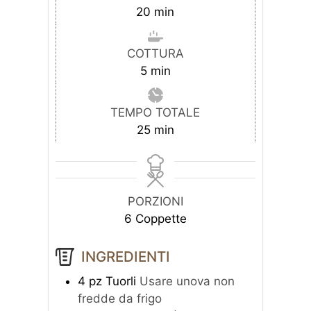
minuti
20
min
COTTURA
minuti
5
min
TEMPO TOTALE
minuti
25
min
PORZIONI
6
Coppette
INGREDIENTI
4
pz
Tuorli
Usare unova non
fredde da frigo