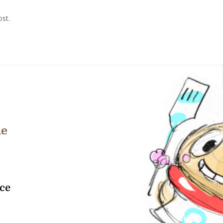
ost.
me
ce